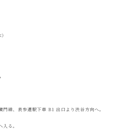
木）
A
蔵門線、表参道駅下車 B1 出口より渋谷方向へ。
へ入る。